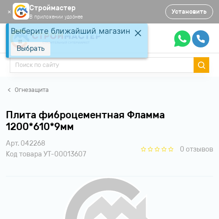
Строймастер
Установить
✕
В приложении удобнее
Выберите ближайший магазин
Выбрать
Огнезащита
Плита фиброцементная Фламма
1200*610*9мм
Арт. 042268
0 отзывов
Код товара УТ-00013607