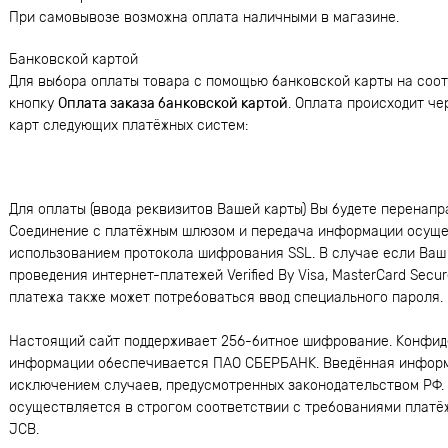
При самовывозе возможна оплата наличными в магазине.
Банковской картой
Для выбора оплаты товара с помощью банковской карты на соо
кнопку
Оплата заказа банковской картой
. Оплата происходит ч
карт следующих платёжных систем:
Для оплаты (ввода реквизитов Вашей карты) Вы будете перена
Соединение с платёжным шлюзом и передача информации осуще
использованием протокола шифрования SSL. В случае если Ваш
проведения интернет-платежей Verified By Visa, MasterCard Secu
платежа также может потребоваться ввод специального пароля.
Настоящий сайт поддерживает 256-битное шифрование. Конфи
информации обеспечивается ПАО СБЕРБАНК. Введённая информа
исключением случаев, предусмотренных законодательством РФ.
осуществляется в строгом соответствии с требованиями платёжных
JCB.