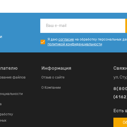
ии
Я даю
согласие
на обработку персональных да
политикой конфиденциальности
упателю
Информация
Свяжи
ул. Ст
зования файлов
Отзыв о сайте
О Компании
8(80
енциальности
(4162
а
Есть 
работку
нных
Об