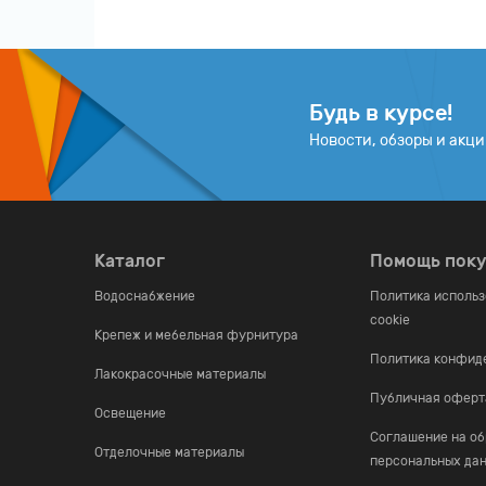
Будь в курсе!
Новости, обзоры и акц
Каталог
Помощь пок
Водоснабжение
Политика исполь
cookie
Крепеж и мебельная фурнитура
Политика конфид
Лакокрасочные материалы
Публичная оферт
Освещение
Соглашение на об
Отделочные материалы
персональных да