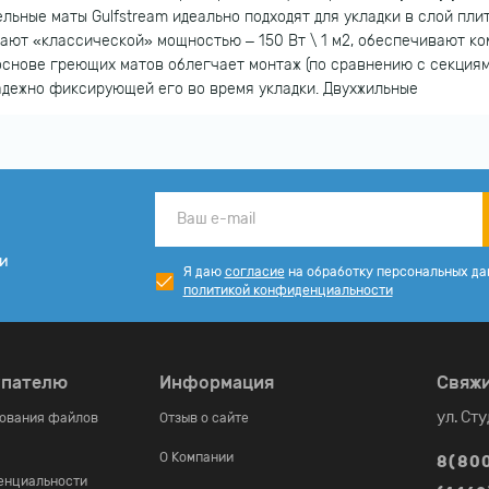
ьные маты Gulfstream идеально подходят для укладки в слой плит
дают «классической» мощностью – 150 Вт \ 1 м2, обеспечивают 
основе греющих матов облегчает монтаж (по сравнению с секция
адежно фиксирующей его во время укладки. Двухжильные
ии
Я даю
согласие
на обработку персональных да
политикой конфиденциальности
упателю
Информация
Свяжи
ул. Ст
зования файлов
Отзыв о сайте
О Компании
8(80
енциальности