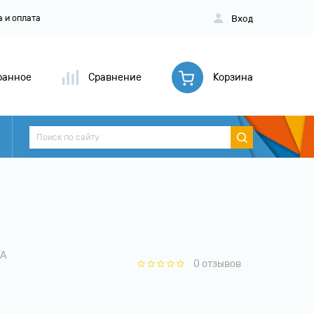
Вход
а и оплата
ранное
Сравнение
Корзина
/А
0 отзывов