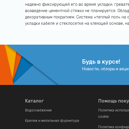
надежно фиксирующей его во время укладки. гревател
возведение цементной стяжки не планируется. Обла
декоративным покрытием. Система «теплый пол» на 
укладки кабеля и стеклосетке на клеющей основе, н
Будь в курсе!
Новости, обзоры и акц
Каталог
Помощь пок
Водоснабжение
Политика исполь
cookie
Крепеж и мебельная фурнитура
Политика конфид