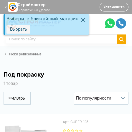
Строймастер
Установить
✕
В приложении удобнее
Выберите ближайший магазин
Выбрать
Люки ревизионные
Под покраску
1 товар
Фильтры
По популярности
По популярности
По рейтингу
Арт. CUPER 125
По возрастанию цены