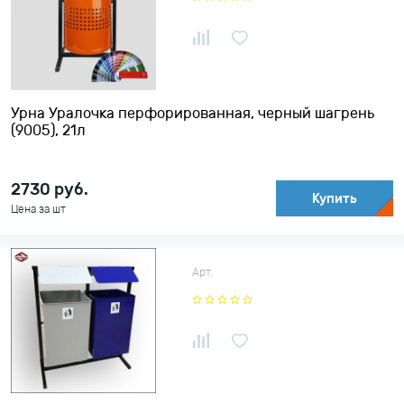
По убыванию цены
Урна Уралочка перфорированная, черный шагрень
(9005), 21л
2730
руб.
Купить
Цена за шт
Арт.