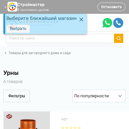
Строймастер
Установить
✕
В приложении удобнее
Выберите ближайший магазин
Выбрать
Товары для загородного дома и сада
Урны
6 товаров
Фильтры
По популярности
По популярности
По рейтингу
Арт.
По возрастанию цены