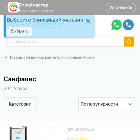
Строймастер
Установить
✕
В приложении удобнее
Выберите ближайший магазин
Выбрать
Товары для ванной комнаты и кухонные мойки
Санфаянс
204 товара
Категории
По популярности
По популярности
По рейтингу
Арт. 893104680
По возрастанию цены