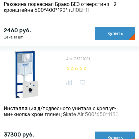
Раковина подвесная Браво БЕЗ отверстиня +2
кронштейна 500*400*190* г.ЛОБНЯ
2460
руб.
Купить
Цена за шт
Арт. 38721001
Инсталляция д/подвесного унитаза c креп.уг-
ми+кнопка хром глянец Skate Air 500*650*1130
GROHE
37300
руб.
Купить