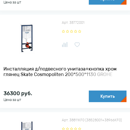
Цена за шт
Арт. 38772001
Инсталляция д/подвесного унитаза+кнопка хром
глянец Skate Cosmopoliten 200*500*1130 GROHE
36300
руб.
Купить
Цена за шт
Арт. 38811KF0 (38528001+38966KF0)