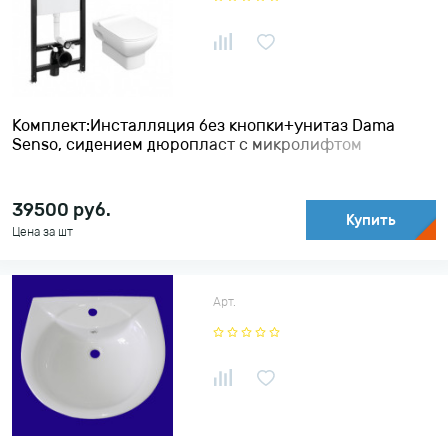
По убыванию цены
Комплект:Инсталляция без кнопки+унитаз Dama
Senso, сидением дюропласт с микролифтом
360*560*400 ROCA
39500
руб.
Купить
Цена за шт
Арт.