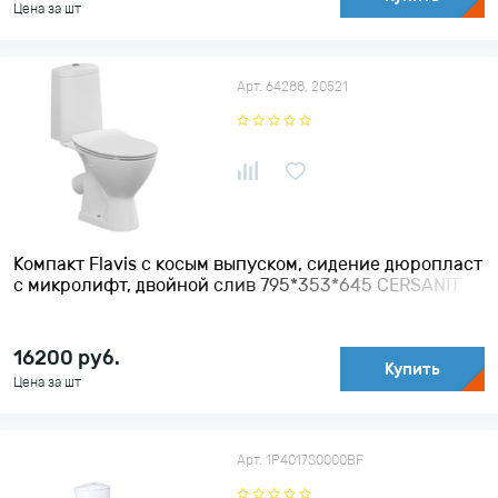
Цена за шт
Арт. 64288, 20521
Компакт Flavis с косым выпуском, сидение дюропласт
с микролифт, двойной слив 795*353*645 CERSANIT
16200
руб.
Купить
Цена за шт
Арт. 1P4017S0000BF