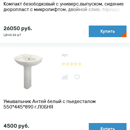
Компакт безободковый с универс.выпуском, сидение
дюропласт с микролифтом, двойной слив, торнадо
630*390*840 ROVENO
26050
руб.
Купить
Цена за шт
Арт.
Умывальник Антей белый с пьедесталом
550*445*890 г.ЛОБНЯ
4500
руб.
Купить