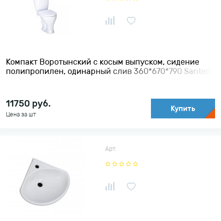
Компакт Воротынский с косым выпуском, сидение
полипропилен, одинарный слив 360*670*790 Santeri
11750
руб.
Купить
Цена за шт
Арт.