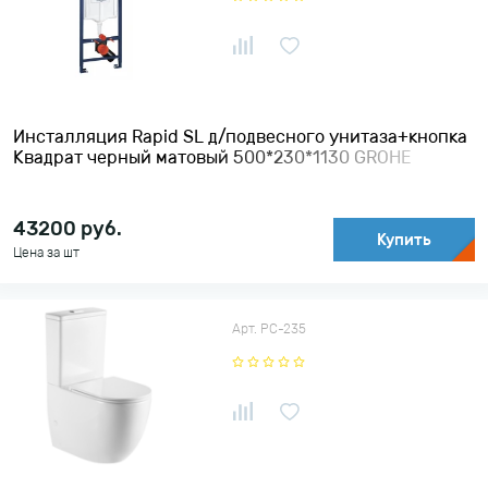
Инсталляция Rapid SL д/подвесного унитаза+кнопка
Квадрат черный матовый 500*230*1130 GROHE
43200
руб.
Купить
Цена за шт
Арт. РС-235