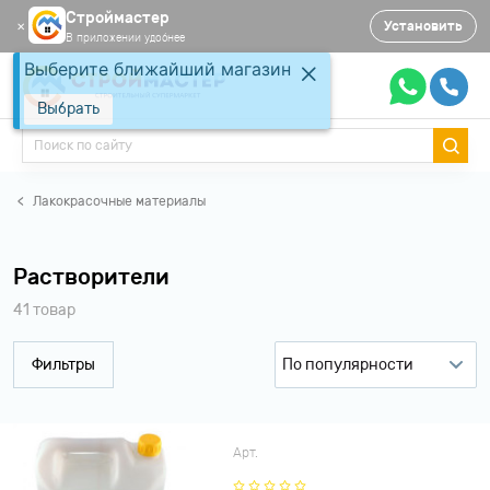
Строймастер
Установить
✕
В приложении удобнее
Выберите ближайший магазин
Выбрать
Лакокрасочные материалы
Растворители
41 товар
Фильтры
По популярности
По популярности
По рейтингу
Арт.
По возрастанию цены