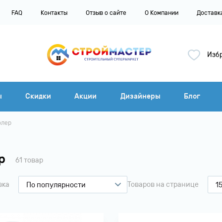
FAQ
Контакты
Отзыв о сайте
О Компании
Доставк
3
Изб
ы
Скидки
Акции
Дизайнеры
Блог
олер
р
61 товар
вка
Товаров на странице
По популярности
1
По популярности
15
По рейтингу
2