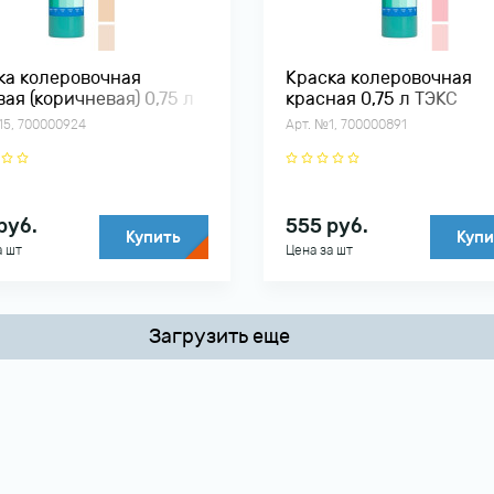
ка колеровочная
Краска колеровочная
ая (коричневая) 0,75 л
красная 0,75 л ТЭКС
15, 700000924
Арт. №1, 700000891
руб.
555
руб.
Купить
Купи
а шт
Цена за шт
Загрузить еще