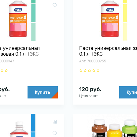
а универсальная
Паста универсальная ж
зовая 0,1 л ТЭКС
0,1 л ТЭКС
00000947
Арт. 700000955
руб.
120
руб.
Купить
Купи
а шт
Цена за шт