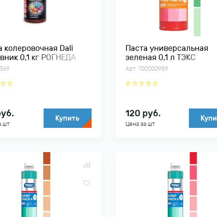
а колеровочная Dali
Паста универсальная
вник 0,1 кг РОГНЕДА
зеленая 0,1 л ТЭКС
0369
Арт. 700000959
уб.
120
руб.
Купить
Купи
а шт
Цена за шт