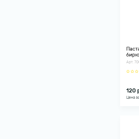
Паст
бирю
Арт. 7
120
Цена з