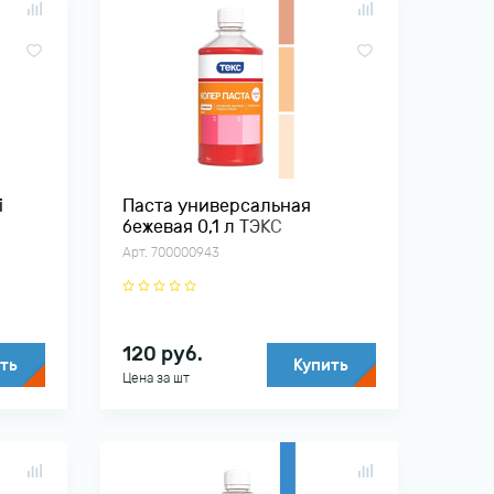
0
i
Паста универсальная
бежевая 0,1 л ТЭКС
Арт. 700000943
120
руб.
ть
Купить
Цена за шт