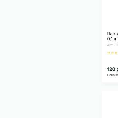
Паст
0,1 л
Арт. 70
120
Цена з