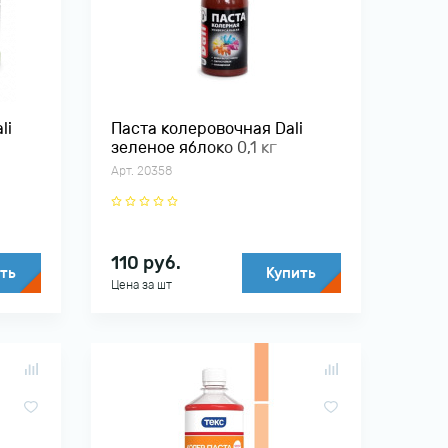
li
Паста колеровочная Dali
зеленое яблоко 0,1 кг
РОГНЕДА
Арт. 20358
110
руб.
ть
Купить
Цена за шт