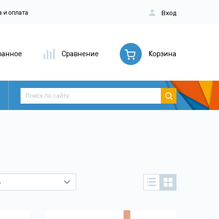
Вход
а и оплата
ранное
Сравнение
Корзина
5
0