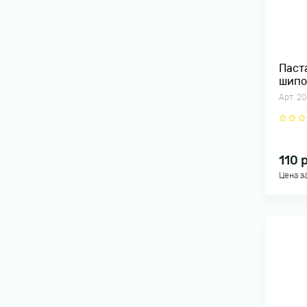
Паст
шипо
Арт. 2
110
р
Цена з