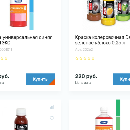
а универсальная синяя
Краска колеровочная Da
 ТЭКС
зеленое яблоко 0,25 л
РОГНЕДА
0001011
Арт. 20262
руб.
220
руб.
Купить
Купи
а шт
Цена за шт