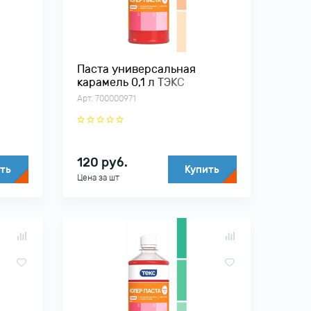
Паста универсальная
карамель 0,1 л ТЭКС
Арт. 700000971
120
руб.
ть
Купить
Цена за шт