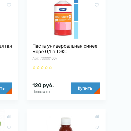
елтая
Паста универсальная синее
море 0,1 л ТЭКС
Арт. 700001007
120
руб.
ть
Купить
Цена за шт