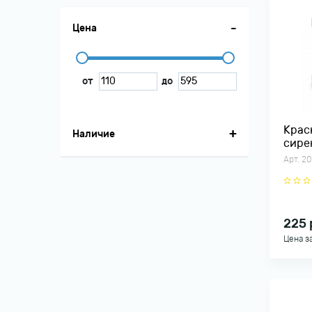
Цена
от
до
Крас
Наличие
сире
В наличии
(61)
Арт. 20
225
Цена з