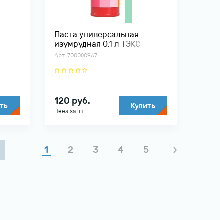
Паста универсальная
изумрудная 0,1 л ТЭКС
Арт. 700000967
120
руб.
ть
Купить
Цена за шт
1
2
3
4
5