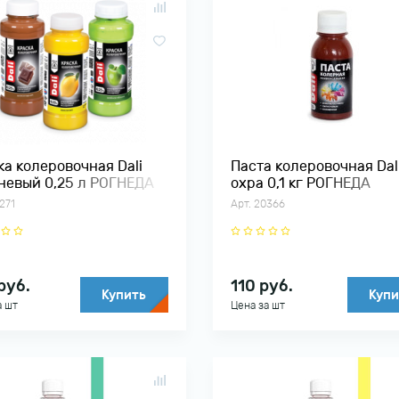
По возрастанию цены
3
По убыванию цены
ка колеровочная Dali
Паста колеровочная Dal
невый 0,25 л РОГНЕДА
охра 0,1 кг РОГНЕДА
271
Арт. 20366
руб.
110
руб.
Купить
Купи
а шт
Цена за шт