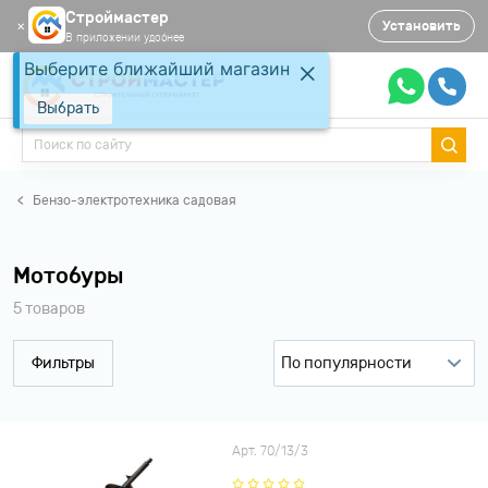
Строймастер
Установить
✕
В приложении удобнее
Выберите ближайший магазин
Выбрать
Бензо-электротехника садовая
Мотобуры
5 товаров
Фильтры
По популярности
По популярности
По рейтингу
Арт. 70/13/3
По возрастанию цены