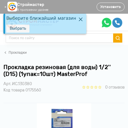
Строймастер
Установить
✕
В приложении удобнее
Выберите ближайший магазин
Выбрать
Прокладки
Прокладка резиновая (для воды) 1/2''
(D15) (1упак=10шт) MasterProf
Арт. ИС.130380
0 отзывов
Код товара 0175560