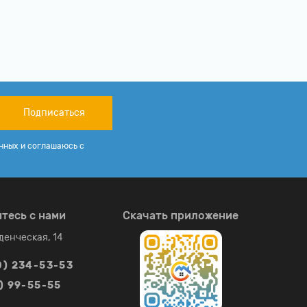
Подписаться
нных и соглашаюсь с
тесь с нами
Скачать приложение
уденческая, 14
0) 234-53-53
) 99-55-55