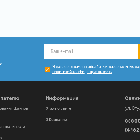
ии
Я даю
согласие
на обработку персональных да
политикой конфиденциальности
упателю
Информация
Свяжи
ул. Ст
зования файлов
Отзыв о сайте
О Компании
8(80
енциальности
(4162
а