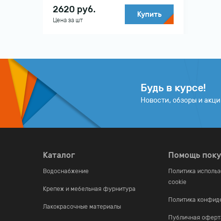
2620
руб.
Купить
Цена за шт
Будь в курсе!
Новости, обзоры и акц
Каталог
Помощь пок
Водоснабжение
Политика исполь
cookie
Крепеж и мебельная фурнитура
Политика конфид
Лакокрасочные материалы
Публичная оферт